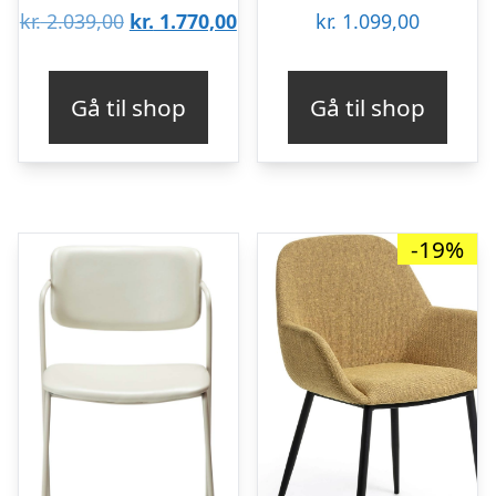
Den
Den
kr.
2.039,00
kr.
1.770,00
kr.
1.099,00
oprindelige
aktuelle
pris
pris
Gå til shop
Gå til shop
var:
er:
kr. 2.039,00.
kr. 1.770,00.
-19%