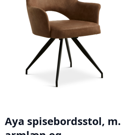
Aya spisebordsstol, m.
armlæn og