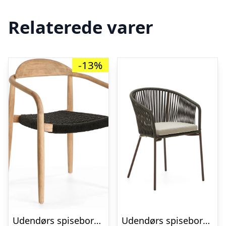
Relaterede varer
-13%
Udendørs spisebordsstol Kave Home Nina i massivt akacietræ med håndvævet reb sort/natur stabelbar havestol
Udendørs spisebordsstol Kave Home Yanet i grøn med håndvævet reb, galvaniseret stålramme, armlæn og pude H79 x B50 x D56 cm