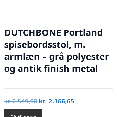
DUTCHBONE Portland
spisebordsstol, m.
armlæn – grå polyester
og antik finish metal
Den
Den
kr.
2.549,00
kr.
2.166,65
oprindelige
aktuelle