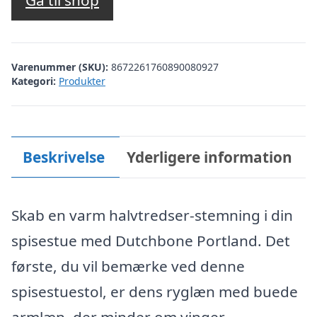
pris
pris
Gå til shop
var:
er:
kr. 2.549,00.
kr. 2.166,65.
Varenummer (SKU):
8672261760890080927
Kategori:
Produkter
Beskrivelse
Yderligere information
Skab en varm halvtredser-stemning i din
spisestue med Dutchbone Portland. Det
første, du vil bemærke ved denne
spisestuestol, er dens ryglæn med buede