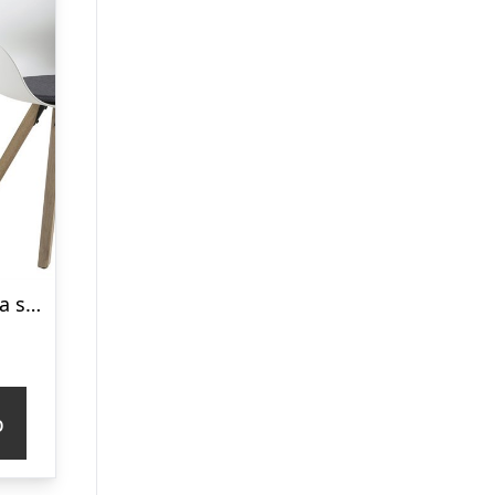
ACT NORDIC Tina spisebordsstol m. hynde – hvid/natur, plastik/gummitræ
p