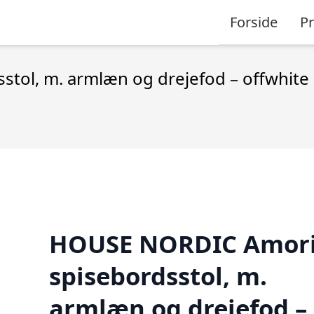
Forside
P
l, m. armlæn og drejefod – offwhite b
HOUSE NORDIC Amor
spisebordsstol, m.
armlæn og drejefod –