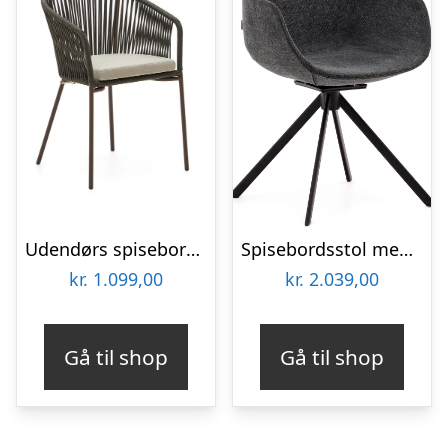
Udendørs spisebordsstol Kave Home Yanet i grøn med håndvævet reb, galvaniseret stålramme, armlæn og pude H79 x B50 x D56 cm
Spisebordsstol med armlæn Tissiana Kave Home grå twill stof drejefunktion stålben
kr.
1.099,00
kr.
2.039,00
Gå til shop
Gå til shop