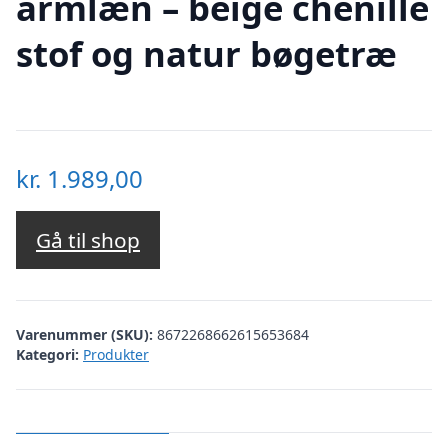
armlæn – beige chenille
stof og natur bøgetræ
kr.
1.989,00
Gå til shop
Varenummer (SKU):
8672268662615653684
Kategori:
Produkter