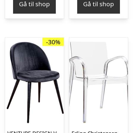
Gå til shop
Gå til shop
var:
er:
kr. 2.039,00.
kr. 1.770,00.
-30%