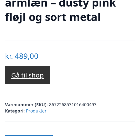
armlæn – dusty pink
fløjl og sort metal
kr.
489,00
Gå til shop
Varenummer (SKU):
8672268531016400493
Kategori:
Produkter