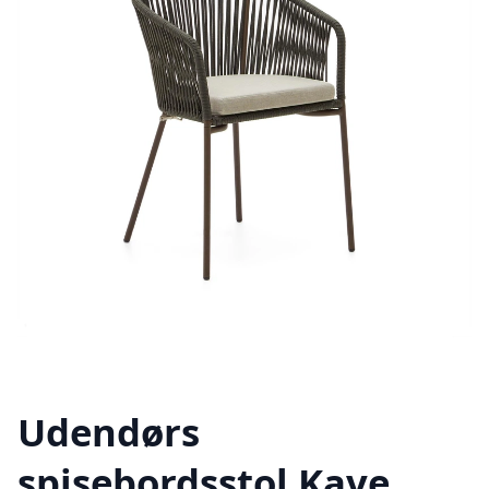
Udendørs
spisebordsstol Kave