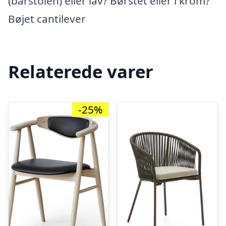
(barstolen) eller lav? Børstet eller i krom?
Bøjet cantilever
Relaterede varer
-25%