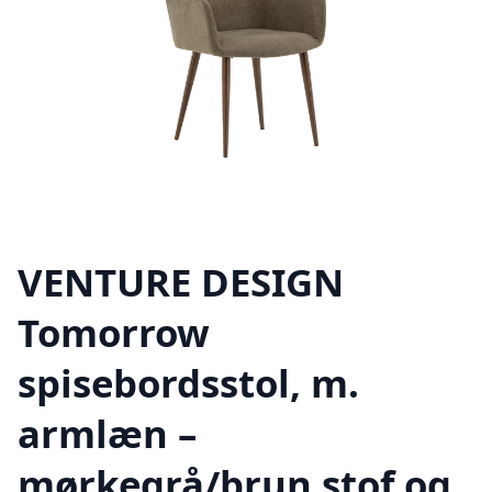
VENTURE DESIGN
Tomorrow
spisebordsstol, m.
armlæn –
mørkegrå/brun stof og