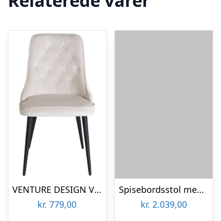
Relaterede varer
VENTURE DESIGN Velvet Deluxe spisebordsstol – beige velour og sort metal
Spisebordsstol med armlæn Tissiana Kave Home grå twill stof drejefunktion stålben
kr.
779,00
kr.
2.039,00